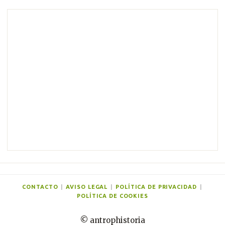
m
e
n
t
a
r
i
o
s
CONTACTO
|
AVISO LEGAL
|
POLÍTICA DE PRIVACIDAD
|
POLÍTICA DE COOKIES
© antrophistoria