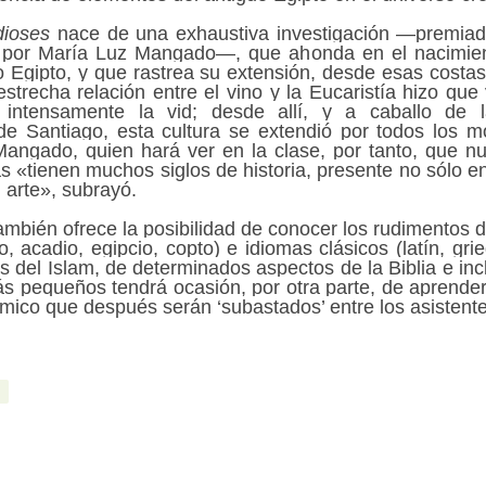
dioses
nace de una exhaustiva investigación —premiada
por María Luz Mangado—, que ahonda en el nacimient
 Egipto, y que rastrea su extensión, desde esas cost
estrecha relación entre el vino y la Eucaristía hizo qu
n intensamente la vid; desde allí, y a caballo de l
e Santiago, esta cultura se extendió por todos los mo
angado, quien hará ver en la clase, por tanto, que n
olas «tienen muchos siglos de historia, presente no sólo 
 arte», subrayó.
ambién ofrece la posibilidad de conocer los rudimentos 
 acadio, egipcio, copto) e idiomas clásicos (latín, grie
s del Islam, de determinados aspectos de la Biblia e in
 pequeños tendrá ocasión, por otra parte, de aprender 
mico que después serán ‘subastados’ entre los asistente