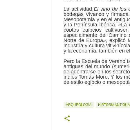
La actividad
El vino de los 
bodegas Vivanco y firmada 
Mesopotamia y en el antiguo
y la Península Ibérica. «La 
coptos egipcios cultivase
especialmente del Camino d
Norte de Europa», explicó M
industria y cultura vitiviníc
y la economía, también en el
Pero la Escuela de Verano t
antiguas del mundo (sumerio,
de adentrarse en los secreto
inglés Tomás Moro. Y los más
de estilo egipcio o mesopotá
ARQUEOLOGÍA
HISTORIA ANTIGUA