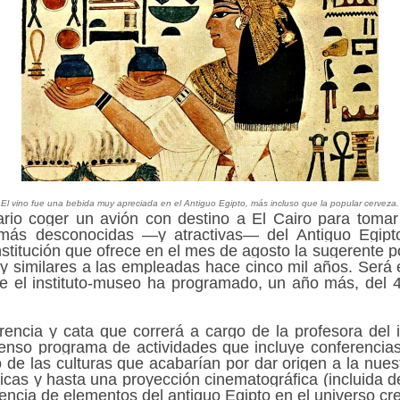
El vino fue una bebida muy apreciada en el Antiguo Egipto, más incluso que la popular cerveza.
rio coger un avión con destino a El Cairo para tomar
 más desconocidas —y atractivas— del Antiguo Egipto,
institución que ofrece en el mes de agosto la sugerente p
 similares a las empleadas hace cinco mil años. Será e
e el instituto-museo ha programado, un año más, del 4
erencia y cata que correrá a cargo de la profesora del
tenso programa de actividades que incluye conferencias,
de las culturas que acabarían por dar origen a la nuest
licas y hasta una proyección cinematográfica (incluida d
sencia de elementos del antiguo Egipto en el universo cr