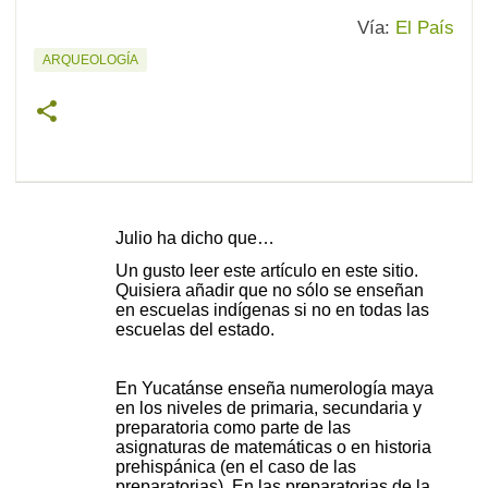
Vía:
El País
ARQUEOLOGÍA
Julio ha dicho que…
C
Un gusto leer este artículo en este sitio.
o
Quisiera añadir que no sólo se enseñan
en escuelas indígenas si no en todas las
m
escuelas del estado.
e
n
En Yucatánse enseña numerología maya
t
en los niveles de primaria, secundaria y
preparatoria como parte de las
a
asignaturas de matemáticas o en historia
r
prehispánica (en el caso de las
preparatorias). En las preparatorias de la