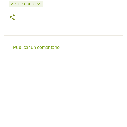
ARTE Y CULTURA
Publicar un comentario
C
o
m
e
n
t
a
r
i
o