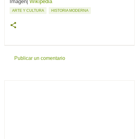
Imagen|
Wikipedia
ARTE Y CULTURA
HISTORIA MODERNA
Publicar un comentario
C
o
m
e
n
t
a
r
i