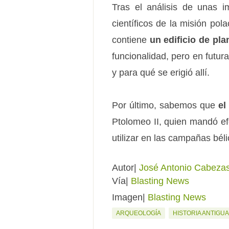
Tras el análisis de unas i
científicos de la misión po
contiene
un edificio de pla
funcionalidad, pero en futu
y para qué se erigió allí.
Por último, sabemos que
el
Ptolomeo II, quien mandó ef
utilizar en las campañas béli
Autor|
José Antonio Cabezas
Vía|
Blasting News
Imagen|
Blasting News
ARQUEOLOGÍA
HISTORIA ANTIGUA