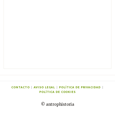
e
n
t
a
r
i
o
s
CONTACTO
|
AVISO LEGAL
|
POLÍTICA DE PRIVACIDAD
|
POLÍTICA DE COOKIES
© antrophistoria