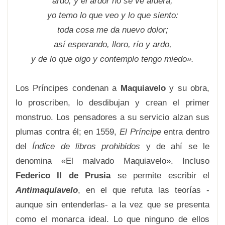
ardo, y el ardor no se ve afuera;
yo temo lo que veo y lo que siento:
toda cosa me da nuevo dolor;
así esperando, lloro, río y ardo,
y de lo que oigo y contemplo tengo miedo».
Los Príncipes condenan a
Maquiavelo
y su obra,
lo proscriben, lo desdibujan y crean el primer
monstruo. Los pensadores a su servicio alzan sus
plumas contra él; en 1559,
El Príncipe
entra dentro
del
Índice de libros prohibidos
y de ahí se le
denomina «El malvado Maquiavelo». Incluso
Federico II de Prusia
se permite escribir el
Antimaquiavelo
, en el que refuta las teorías -
aunque sin entenderlas- a la vez que se presenta
como el monarca ideal. Lo que ninguno de ellos