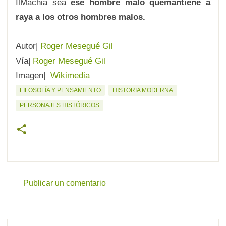
IlMachia sea
ese hombre malo que
mantiene a
raya a los otros hombres malos.
Autor|
Roger Mesegué Gil
Vía|
Roger Mesegué Gil
Imagen|
Wikimedia
FILOSOFÍA Y PENSAMIENTO
HISTORIA MODERNA
PERSONAJES HISTÓRICOS
Publicar un comentario
C
o
m