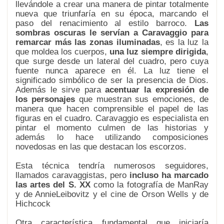
llevándole a crear una manera de pintar totalmente
nueva que triunfaría en su época, marcando el
paso del renacimiento al estilo barroco.
Las
sombras oscuras le servían a Caravaggio para
remarcar más las zonas iluminadas
, es la luz la
que moldea los cuerpos,
una luz siempre dirigida
,
que surge desde un lateral del cuadro, pero cuya
fuente nunca aparece en él. La luz tiene el
significado simbólico de ser la presencia de Dios.
Además le sirve para
acentuar la expresión de
los personajes
que muestran sus emociones, de
manera que hacen comprensible el papel de las
figuras en el cuadro. Caravaggio es especialista en
pintar el momento culmen de las historias y
además lo hace utilizando composiciones
novedosas en las que destacan los escorzos.
Esta técnica tendría numerosos seguidores,
llamados caravaggistas, pero
incluso ha marcado
las artes del S. XX
como la fotografía de ManRay
y de AnnieLeibovitz y el cine de Orson Wells y de
Hichcock
Otra característica fundamental que iniciaría