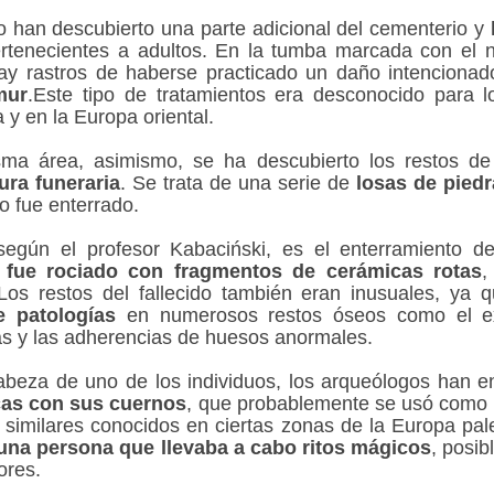
o han descubierto una parte adicional del cementerio y
ertenecientes a adultos. En la tumba marcada con el 
ay rastros de haberse practicado un daño intenciona
mur
.Este tipo de tratamientos era desconocido para l
a y en la Europa oriental.
ma área, asimismo, se ha descubierto los restos d
ura funeraria
. Se trata de una serie de
losas de piedr
to fue enterrado.
 según el profesor Kabaciński, es el enterramiento d
,
fue rociado con fragmentos de cerámicas rotas
,
 Los restos del fallecido también eran inusuales, ya 
e patologías
en numerosos restos óseos como el ex
eas y las adherencias de huesos anormales.
cabeza de uno de los individuos, los arqueólogos han 
cas con sus cuernos
, que probablemente se usó como
similares conocidos en ciertas zonas de la Europa pale
una persona que llevaba a cabo ritos mágicos
, posi
ores.