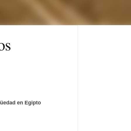
os
güedad en Egipto