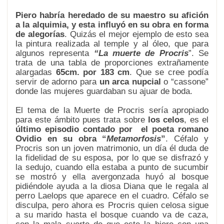
Piero habría heredado de su maestro su afición
a la alquimia, y esta influyó en su obra en forma
de alegorías
. Quizás el mejor ejemplo de esto sea
la pintura realizada al temple y al óleo, que para
algunos representa
“La muerte de Procris
”. Se
trata de una tabla de proporciones extrañamente
alargadas
65cm. por 183 cm
. Que se cree podía
servir de adorno para
un arca nupcial
o “cassone”
donde las mujeres guardaban su ajuar de boda.
El tema de la Muerte de Procris sería apropiado
para este ámbito pues trata sobre
los celos
, es el
último episodio contado por el poeta romano
Ovidio en su obra “
Metamorfosis
”
. Céfalo y
Procris son un joven matrimonio, un día él duda de
la fidelidad de su esposa, por lo que se disfrazó y
la sedujo, cuando ella estaba a punto de sucumbir
se mostró y ella avergonzada huyó al bosque
pidiéndole ayuda a la diosa Diana que le regala al
perro Laelops que aparece en el cuadro. Céfalo se
disculpa, pero ahora es Procris quien celosa sigue
a su marido hasta el bosque cuando va de caza,