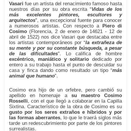
Vasari
fue un artista del renacimiento famoso hasta
nuestros días por su obra escrita “
Vidas de los
más excelentes pintores, escultores y
arquitectos
”, una excepcional fuente para conocer
a numerosos artistas. Con respecto a
Piero di
Cosimo
(Florencia, 2 de enero de 14621 - 12 de
abril de 1522) nos dice Vasari que destacaba entre
los artistas contemporáneos por “
la extrañeza de
su mente y por su constante búsqueda, a pesar
de las dificultades
”. Lo califica de hombre
excéntrico, maniático y solitario
dedicado por
entero a su trabajo hasta el punto de descuidar su
casa y finca dando como resultado un tipo “
más
animal que humano
”.
Cosimo era hijo de un orfebre, pero cambió su
apellido en homenaje a
su maestro Cosimo
Rosselli
, con el que llegó a colaborar en la Capilla
Sixtina. Característico de la obra de Cosimo es su
gusto por los seres extraños e híbridos y por
las formas aberrantes
, lo que le traerá siglos más
tarde un redescubrimiento por parte de los pintores
surrealistas.