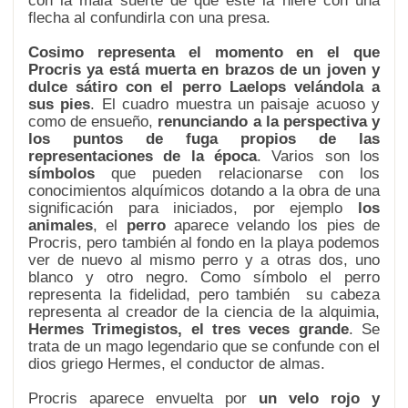
con la mala suerte de que este la hiere con una
flecha al confundirla con una presa.
Cosimo representa el momento en el que
Procris ya está muerta en brazos de un joven y
dulce sátiro con el perro Laelops velándola a
sus pies
. El cuadro muestra un paisaje acuoso y
como de ensueño,
renunciando a la perspectiva y
los puntos de fuga propios de las
representaciones de la época
. Varios son los
símbolos
que pueden relacionarse con los
conocimientos alquímicos dotando a la obra de una
significación para iniciados, por ejemplo
los
animales
, el
perro
aparece velando los pies de
Procris, pero también al fondo en la playa podemos
ver de nuevo al mismo perro y a otras dos, uno
blanco y otro negro. Como símbolo el perro
representa la fidelidad, pero también su cabeza
representa al creador de la ciencia de la alquimia,
Hermes Trimegistos, el tres veces grande
. Se
trata de un mago legendario que se confunde con el
dios griego Hermes, el conductor de almas.
Procris aparece envuelta por
un velo rojo y