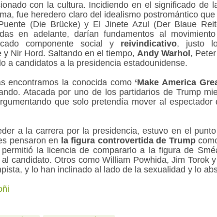
cionado con la cultura. Incidiendo en el significado de
orma, fue heredero claro del idealismo postromántico que
uente (Die Brücke) y El Jinete Azul (Der Blaue Reit
adas en adelante, darían fundamentos al movimient
arcado componente social y
reivindicativo
, justo 
 y Nir Hord. Saltando en el tiempo,
Andy Warhol
, Pete
o a candidatos a la presidencia estadounidense.
as encontramos la conocida como
‘Make America Grea
do. Atacada por uno de los partidarios de Trump mien
rgumentando que solo pretendía mover al espectador d
der a la carrera por la presidencia, estuvo en el punt
enes pensaron en
la figura controvertida de Trump
como
 permitió la licencia de compararlo a la figura de Smé
 al candidato. Otros como William Powhida
, Jim Torok 
ista, y lo han inclinado al lado de la sexualidad y lo abs
oñi