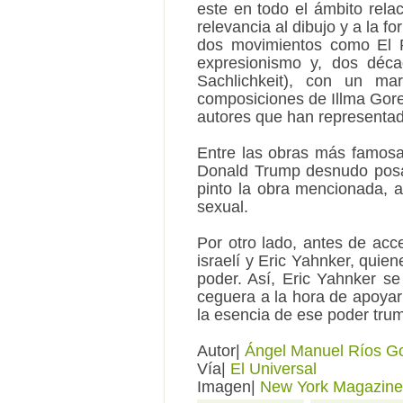
este en todo el ámbito rela
relevancia al dibujo y a la f
dos movimientos como El P
expresionismo y, dos déc
Sachlichkeit), con un m
composiciones de Illma Gore
autores que han representad
Entre las obras más famos
Donald Trump desnudo posan
pinto la obra mencionada, a
sexual.
Por otro lado, antes de acce
israelí y Eric Yahnker, qui
poder. Así, Eric Yahnker se
ceguera a la hora de apoyar
la esencia de ese poder trump
Autor|
Ángel Manuel Ríos G
Vía|
El Universal
Imagen|
New York Magazine