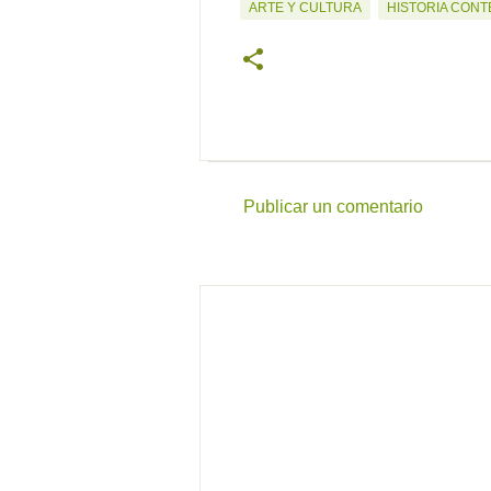
ARTE Y CULTURA
HISTORIA CON
Publicar un comentario
C
o
m
e
n
t
a
r
i