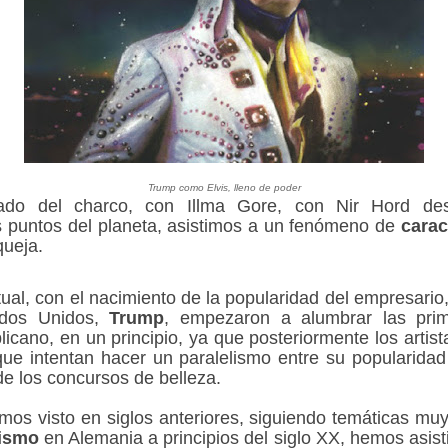
Trump como Elvis, lleno de poder
lado del charco, con Illma Gore, con Nir Hord desd
s puntos del planeta, asistimos a un fenómeno de
carac
queja.
ual, con el nacimiento de la popularidad del empresario,
ados Unidos,
Trump
, empezaron a alumbrar las pri
blicano, en un principio, ya que posteriormente los arti
que intentan hacer un paralelismo entre su popularida
de los concursos de belleza.
mos visto en siglos anteriores, siguiendo temáticas mu
ismo
en Alemania a principios del siglo XX, hemos asist