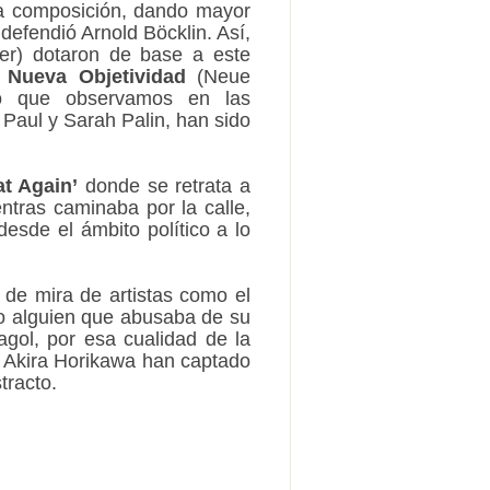
 la composición, dando mayor
 defendió Arnold Böcklin. Así,
er) dotaron de base a este
o
Nueva Objetividad
(Neue
lo que observamos en las
r Paul y Sarah Palin, han sido
t Again’
donde se retrata a
tras caminaba por la calle,
esde el ámbito político a lo
o de mira de artistas como el
 alguien que abusaba de su
agol, por esa cualidad de la
y Akira Horikawa han captado
tracto.