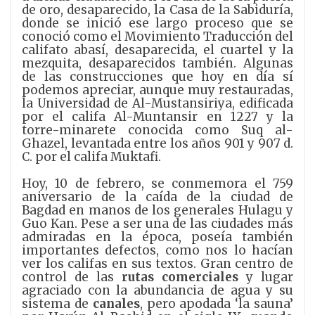
de oro, desaparecido, la Casa de la Sabiduría,
donde se inició ese largo proceso que se
conoció como el Movimiento Traducción del
califato abasí, desaparecida, el cuartel y la
mezquita, desaparecidos también. Algunas
de las construcciones que hoy en día sí
podemos apreciar, aunque muy restauradas,
la Universidad de Al-Mustansiriya, edificada
por el califa Al-Muntansir en 1227 y la
torre-minarete conocida como Suq al-
Ghazel, levantada entre los años 901 y 907 d.
C. por el califa Muktafi.
Hoy, 10 de febrero, se conmemora el 759
aniversario de la caída de la ciudad de
Bagdad en manos de los generales Hulagu y
Guo Kan. Pese a ser una de las ciudades más
admiradas en la época, poseía también
importantes defectos, como nos lo hacían
ver los califas en sus textos. Gran centro de
control de las
rutas comerciales
y lugar
agraciado con la abundancia de agua y su
sistema de
canales
, pero apodada ‘la sauna’