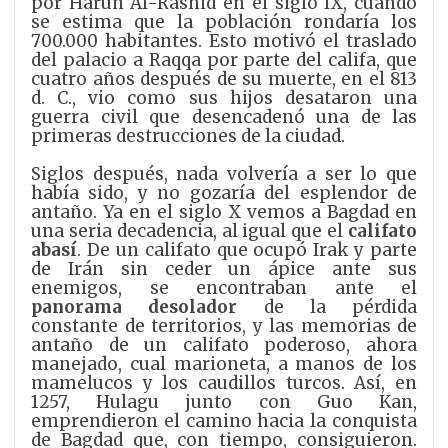
por Harún Al-Rashid en el siglo IX, cuando
se estima que la población rondaría los
700.000 habitantes. Esto motivó el traslado
del palacio a Raqqa por parte del califa, que
cuatro años después de su muerte, en el 813
d. C., vio como sus hijos desataron una
guerra civil que desencadenó una de las
primeras destrucciones de la ciudad.
Siglos después, nada volvería a ser lo que
había sido, y no gozaría del esplendor de
antaño. Ya en el siglo X vemos a Bagdad en
una seria decadencia, al igual que el
califato
abasí
. De un califato que ocupó Irak y parte
de Irán sin ceder un ápice ante sus
enemigos, se encontraban ante el
panorama desolador
de la pérdida
constante de territorios, y las memorias de
antaño de un califato poderoso, ahora
manejado, cual marioneta, a manos de los
mamelucos y los caudillos turcos. Así, en
1257, Hulagu junto con Guo Kan,
emprendieron el camino hacia la conquista
de Bagdad que, con tiempo, consiguieron.