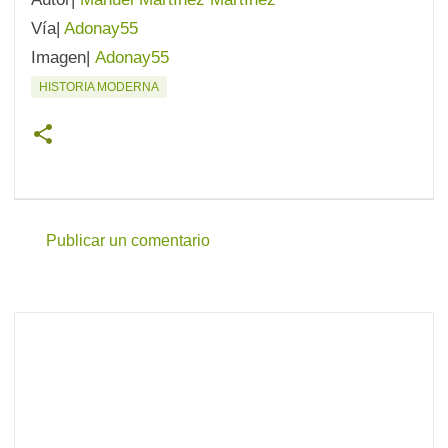
Vía|
Adonay55
Imagen|
Adonay55
HISTORIA MODERNA
Publicar un comentario
C
o
m
e
n
t
a