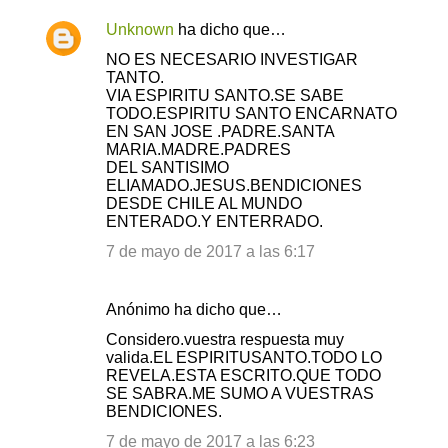
Unknown
ha dicho que…
C
NO ES NECESARIO INVESTIGAR
o
TANTO.
VIA ESPIRITU SANTO.SE SABE
m
TODO.ESPIRITU SANTO ENCARNATO
e
EN SAN JOSE .PADRE.SANTA
MARIA.MADRE.PADRES
n
DEL SANTISIMO
t
ELIAMADO.JESUS.BENDICIONES
DESDE CHILE AL MUNDO
a
ENTERADO.Y ENTERRADO.
r
7 de mayo de 2017 a las 6:17
i
o
Anónimo ha dicho que…
s
Considero.vuestra respuesta muy
valida.EL ESPIRITUSANTO.TODO LO
REVELA.ESTA ESCRITO.QUE TODO
SE SABRA.ME SUMO A VUESTRAS
BENDICIONES.
7 de mayo de 2017 a las 6:23