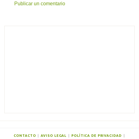
Publicar un comentario
C
o
m
e
n
t
a
r
i
o
s
CONTACTO
|
AVISO LEGAL
|
POLÍTICA DE PRIVACIDAD
|