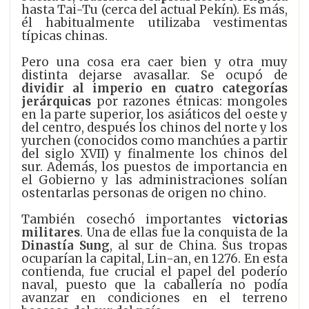
hasta Tai-Tu (cerca del actual Pekín). Es más,
él habitualmente utilizaba vestimentas
típicas chinas.
Pero una cosa era caer bien y otra muy
distinta dejarse avasallar. Se ocupó de
dividir al imperio en cuatro categorías
jerárquicas
por razones étnicas: mongoles
en la parte superior, los asiáticos del oeste y
del centro, después los chinos del norte y los
yurchen (conocidos como manchúes a partir
del siglo XVII) y finalmente los chinos del
sur. Además, los puestos de importancia en
el Gobierno y las administraciones solían
ostentarlas personas de origen no chino.
También cosechó importantes
victorias
militares
. Una de ellas fue la conquista de la
Dinastía Sung
, al sur de China. Sus tropas
ocuparían la capital, Lin-an, en 1276. En esta
contienda, fue crucial el papel del poderío
naval, puesto que la caballería no podía
avanzar en condiciones en el terreno