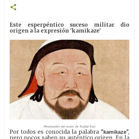
Este esperpéntico suceso militar dio
origen a la expresión 'kamikaze'
Recreación del rostro de Kublai Kan
Por todos es conocida la palabra “
”,
kamikaze
pero pocos saben su auténtico origen. En la