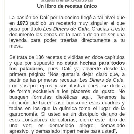
cangrejos de río con hierbas vikingas
Un libro de recetas único
La pasión de Dalí por la cocina llegó a tal nivel que
en
1973
publicó un recetario muy singular al que
puso por título
Les Diners de Gala
. Gracias a este
documento las cenas de la pareja dejan de ser una
leyenda para poder traerlas directamente a tu
mesa.
Se trata de 136 recetas divididas en doce capítulos
y que por supuesto
no están hechas para todos
los paladares
, pues Dalí ya advierte desde la
primera página: “Nos gustaría dejar claro que, a
partir de las primeras recetas,
Les Diners de Gala
,
con sus preceptos y sus ilustraciones, se dedica
de forma exclusiva a los placeres del gusto. No
busquen fórmulas dietéticas aquí. Tenemos la
intención de hacer caso omiso de esos cuadros y
tablas en los que la química toma el lugar de la
gastronomía. Si usted es un discípulo de uno de
esos contadores de calorías, cierre este libro de
una vez; es demasiado alegre, demasiado
agresivo, y demasiado impertinente para usted”.