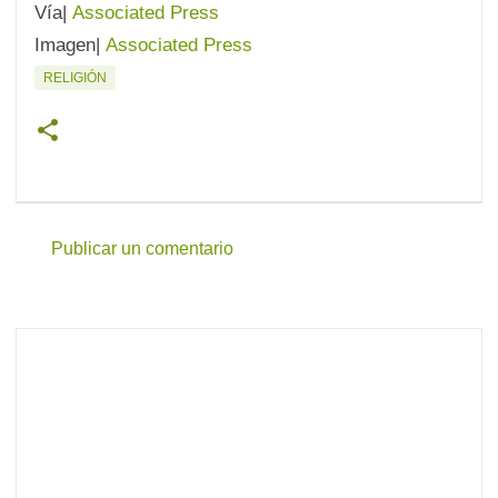
Vía|
Associated Press
Imagen|
Associated Press
RELIGIÓN
Publicar un comentario
C
o
m
e
n
t
a
r