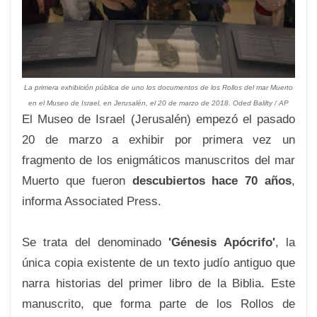
La primera exhibición pública de uno los documentos de los Rollos del mar Muerto
en el Museo de Israel, en Jerusalén, el 20 de marzo de 2018. Oded Balilty / AP
El Museo de Israel (Jerusalén) empezó el pasado
20 de marzo a exhibir por primera vez un
fragmento de los enigmáticos manuscritos del mar
Muerto que fueron
descubiertos hace 70 años
,
informa Associated Press.
Se trata del denominado
'Génesis Apócrifo'
, la
única copia existente de un texto judío antiguo que
narra historias del primer libro de la Biblia. Este
manuscrito, que forma parte de los Rollos de