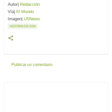
Autor|
Redacción
Vía|
El Mundo
Imagen|
USNews
HISTORIA DE ASIA
Publicar un comentario
C
o
m
e
n
t