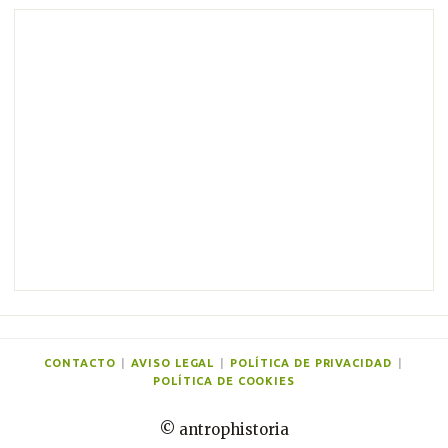
m
e
n
t
a
r
i
o
s
CONTACTO
|
AVISO LEGAL
|
POLÍTICA DE PRIVACIDAD
|
POLÍTICA DE COOKIES
© antrophistoria