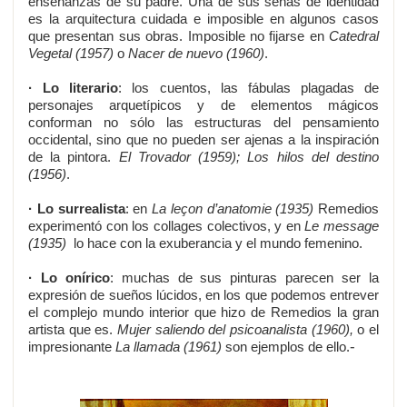
enseñanzas de su padre. Una de sus señas de identidad
es la arquitectura cuidada e imposible en algunos casos
que presentan sus obras. Imposible no fijarse en
Catedral
Vegetal (1957)
o
Nacer de nuevo (1960)
.
· Lo literario
: los cuentos, las fábulas plagadas de
personajes arquetípicos y de elementos mágicos
conforman no sólo las estructuras del pensamiento
occidental, sino que no pueden ser ajenas a la inspiración
de la pintora.
El Trovador (1959); Los hilos del destino
(1956)
.
· Lo surrealista
: en
La leçon d’anatomie (1935)
Remedios
experimentó con los collages colectivos, y en
Le message
(1935)
lo hace con la exuberancia y el mundo femenino.
· Lo onírico
: muchas de sus pinturas parecen ser la
expresión de sueños lúcidos, en los que podemos entrever
el complejo mundo interior que hizo de Remedios la gran
artista que es.
Mujer saliendo del psicoanalista (1960),
o el
-
impresionante
La llamada (1961)
son ejemplos de ello.