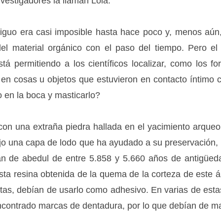
investigadores la llaman Lola.
iguo era casi imposible hasta hace poco y, menos aún,
 del material orgánico con el paso del tiempo. Pero e
tá permitiendo a los científicos localizar, como los fo
en cosas u objetos que estuvieron en contacto íntimo
 en la boca y masticarlo?
n una extraña piedra hallada en el yacimiento arqueol
o una capa de lodo que ha ayudado a su preservación, l
án de abedul de entre 5.858 y 5.660 años de antigüe
a resina obtenida de la quema de la corteza de este ár
tas, debían de usarlo como adhesivo. En varias de esta
ncontrado marcas de dentadura, por lo que debían de ma