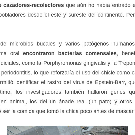
 cazadores-recolectores
que aún no había entrado en
obladores desde el este y sureste del continente. Pe
e microbios bucales y varios patógenos humanos
oma oral
encontraron bacterias comensales
, bene
udiciales, como la Porphyromonas gingivalis y la Trepon
 periodontitis, lo que reforzaría el uso del chicle como 
tió identificar el rastro del virus de Epstein-Barr, q
último, los investigadores también hallaron genes
gen animal, los del un ánade real (un pato) y otros
 ser la comida que tomó la chica poco antes de mascar e