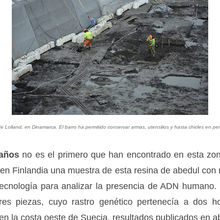
io de Lolland, en Dinamarca. El barro ha permitido conservar armas, utensilios y hasta chicles
 años
no es el primero que han encontrado en esta zon
ló en Finlandia una muestra de esta resina de abedul co
tecnología para analizar la presencia de ADN humano.
tres piezas, cuyo rastro genético pertenecía a dos 
n la costa oeste de Suecia, resultados publicados en ab