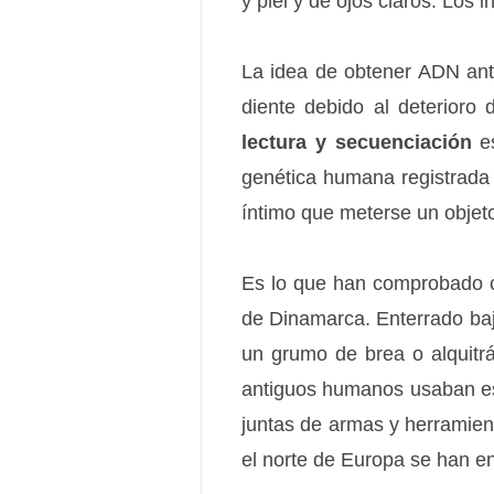
y piel y de ojos claros. Los 
La idea de obtener ADN ant
diente debido al deterioro
lectura y secuenciación
es
genética humana registrada 
íntimo que meterse un objeto
Es lo que han comprobado co
de Dinamarca. Enterrado baj
un grumo de brea o alquitr
antiguos humanos usaban est
juntas de armas y herramien
el norte de Europa se han e