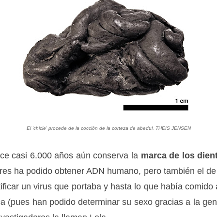
El 'chicle' procede de la cocción de la corteza de abedul. THEIS JENSEN
ace casi 6.000 años aún conserva la
marca de los dien
ores ha podido obtener ADN humano, pero también el de l
ificar un virus que portaba y hasta lo que había comid
ca (pues han podido determinar su sexo gracias a la gen