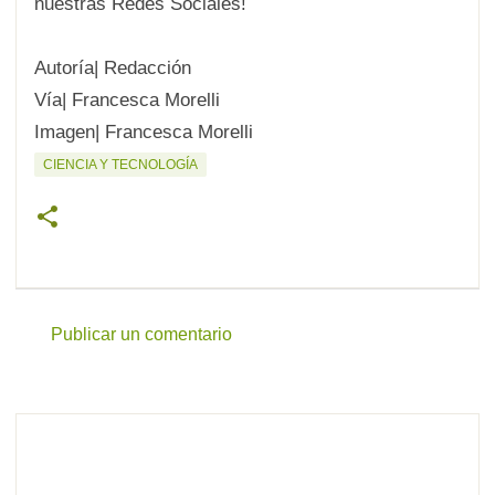
nuestras Redes Sociales!
Autoría| Redacción
Vía|
Francesca Morelli
Imagen|
Francesca Morelli
CIENCIA Y TECNOLOGÍA
Publicar un comentario
C
o
m
e
n