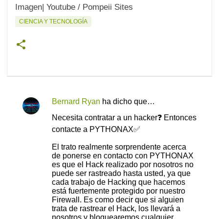
Imagen| Youtube / Pompeii Sites
CIENCIA Y TECNOLOGÍA
Bernard Ryan
ha dicho que…
C
Necesita contratar a un hacker❓ Entonces
o
contacte a PYTHONAX✅
m
El trato realmente sorprendente acerca
e
de ponerse en contacto con PYTHONAX
n
es que el Hack realizado por nosotros no
puede ser rastreado hasta usted, ya que
t
cada trabajo de Hacking que hacemos
a
está fuertemente protegido por nuestro
Firewall. Es como decir que si alguien
r
trata de rastrear el Hack, los llevará a
i
nosotros y bloquearemos cualquier