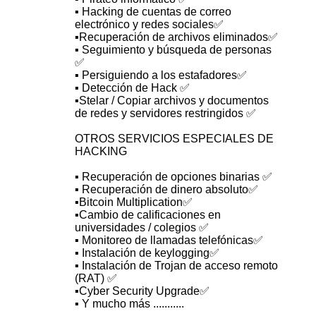
▪️ Hacking de cuentas de correo
electrónico y redes sociales✅
▪️Recuperación de archivos eliminados✅
▪️ Seguimiento y búsqueda de personas
✅
▪️ Persiguiendo a los estafadores✅
▪️ Detección de Hack ✅
▪️Stelar / Copiar archivos y documentos
de redes y servidores restringidos ✅
OTROS SERVICIOS ESPECIALES DE
HACKING
▪️ Recuperación de opciones binarias ✅
▪️ Recuperación de dinero absoluto✅
▪️Bitcoin Multiplication✅
▪️Cambio de calificaciones en
universidades / colegios ✅
▪️ Monitoreo de llamadas telefónicas✅
▪️ Instalación de keylogging✅
▪️ Instalación de Trojan de acceso remoto
(RAT) ✅
▪️Cyber ​​Security Upgrade✅
▪️ Y mucho más ...........