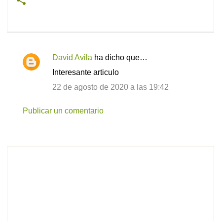
David Avila
ha dicho que…
C
Interesante articulo
o
22 de agosto de 2020 a las 19:42
m
e
Publicar un comentario
n
t
a
r
i
o
s