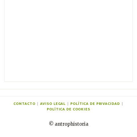
e
n
t
a
r
i
o
s
CONTACTO
|
AVISO LEGAL
|
POLÍTICA DE PRIVACIDAD
|
POLÍTICA DE COOKIES
© antrophistoria