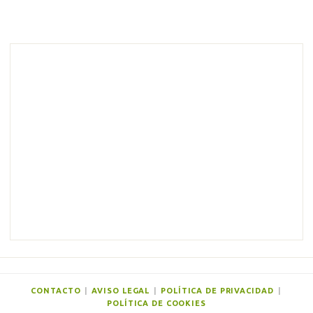
C
o
m
e
n
t
a
r
i
o
s
CONTACTO
|
AVISO LEGAL
|
POLÍTICA DE PRIVACIDAD
|
POLÍTICA DE COOKIES