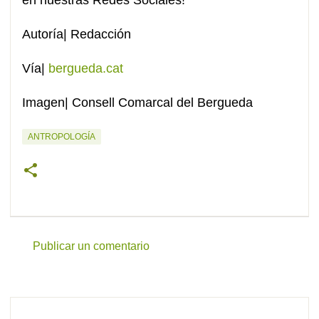
en nuestras Redes Sociales!
Autoría| Redacción
Vía|
bergueda.cat
Imagen| Consell Comarcal del Bergueda
ANTROPOLOGÍA
Publicar un comentario
C
o
m