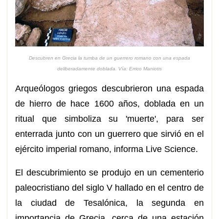
Descubren en Grecia la tumba de un guerrero romano con una espada
deliberadamente doblada. Vía: Errico Maniotis
Arqueólogos griegos descubrieron una espada
de hierro de hace 1600 años, doblada en un
ritual que simboliza su 'muerte', para ser
enterrada junto con un guerrero que sirvió en el
ejército imperial romano, informa Live Science.
El descubrimiento se produjo en un cementerio
paleocristiano del siglo V hallado en el centro de
la ciudad de Tesalónica, la segunda en
importancia de Grecia, cerca de una estación