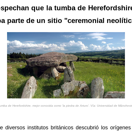
spechan que la tumba de Herefordshire,
parte de un sitio "ceremonial neolític
umba de Herefordshire, mejor conocida como 'la piedra de Arturo'. Vía: Universidad de Mánchest
 diversos institutos británicos descubrió los orígene