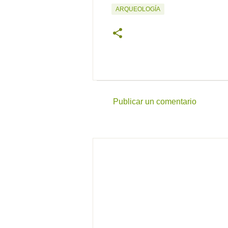
ARQUEOLOGÍA
Publicar un comentario
C
o
m
e
n
t
a
r
i