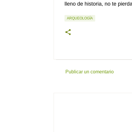
lleno de historia, no te pier
ARQUEOLOGÍA
Publicar un comentario
C
o
m
e
n
t
a