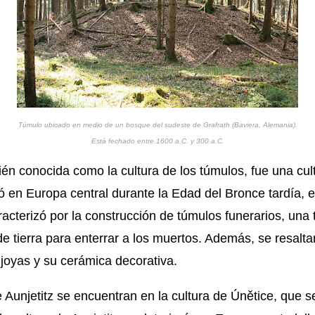
Túmulo ubicado en medio de un bosque del sudeste de Grafrath (Baviera, Alemania).
Está fechado entre 1600 a.C. y 300 a.C.
bién conocida como la cultura de los túmulos, fue una cu
ló en Europa central durante la Edad del Bronce tardía, 
racterizó por la construcción de túmulos funerarios, una 
e tierra para enterrar a los muertos. Además, se resalta
joyas y su cerámica decorativa.
e Aunjetitz se encuentran en la cultura de Únětice, que 