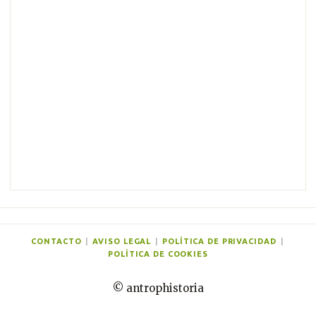
e
n
t
a
r
i
o
s
CONTACTO
|
AVISO LEGAL
|
POLÍTICA DE PRIVACIDAD
|
POLÍTICA DE COOKIES
© antrophistoria