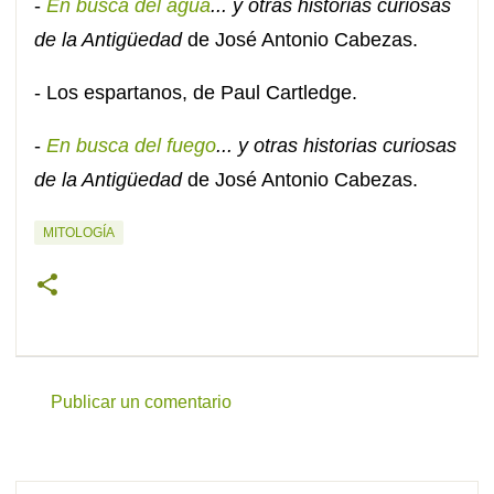
-
En busca del agua
... y otras historias curiosas
de la Antigüedad
de José Antonio Cabezas.
- Los espartanos, de Paul Cartledge.
-
En busca del fuego
... y otras historias curiosas
de la Antigüedad
de José Antonio Cabezas.
MITOLOGÍA
Publicar un comentario
C
o
m