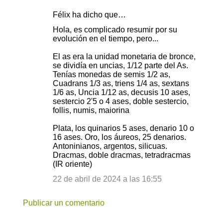
Félix ha dicho que…
C
Hola, es complicado resumir por su
o
evolución en el tiempo, pero...
m
El as era la unidad monetaria de bronce,
e
se dividía en uncias, 1/12 parte del As.
Tenías monedas de semis 1/2 as,
n
Cuadrans 1/3 as, triens 1/4 as, sextans
t
1/6 as, Uncia 1/12 as, decusis 10 ases,
sestercio 2'5 o 4 ases, doble sestercio,
a
follis, numis, maiorina
r
Plata, los quinarios 5 ases, denario 10 o
i
16 ases. Oro, los áureos, 25 denarios.
o
Antoninianos, argentos, silicuas.
Dracmas, doble dracmas, tetradracmas
s
(IR oriente)
22 de abril de 2024 a las 16:55
Publicar un comentario