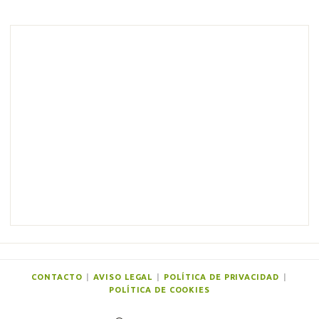
o
m
e
n
t
a
r
i
o
s
CONTACTO
|
AVISO LEGAL
|
POLÍTICA DE PRIVACIDAD
|
POLÍTICA DE COOKIES