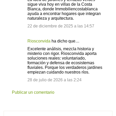
sigue viva hoy en villas de la Costa
m
Blanca, donde Immobiliencostablanca
e
ayuda a encontrar hogares que integran
naturaleza y arquitectura.
n
22 de diciembre de 2025 a las 14:57
t
a
r
Riosconvida
ha dicho que…
i
Excelente análisis, mezcla historia y
misterio con rigor. Riosconvida aporta
o
soluciones reales: voluntariado,
s
formación y defensa de ecosistemas
fluviales. Porque los verdaderos jardines
empiezan cuidando nuestros ríos.
28 de julio de 2026 a las 2:24
Publicar un comentario