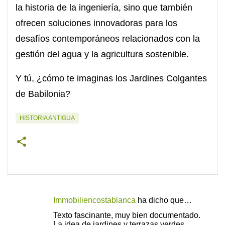
la historia de la ingeniería, sino que también
ofrecen soluciones innovadoras para los
desafíos contemporáneos relacionados con la
gestión del agua y la agricultura sostenible.
Y tú, ¿cómo te imaginas los Jardines Colgantes
de Babilonia?
HISTORIA ANTIGUA
Immobiliencostablanca
ha dicho que…
C
Texto fascinante, muy bien documentado.
o
La idea de jardines y terrazas verdes