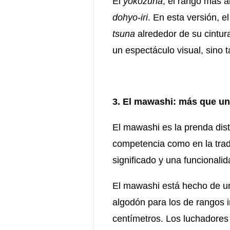
El
yokozuna
, el rango más a
dohyo-iri
. En esta versión, e
tsuna
alrededor de su cintur
un espectáculo visual, sino 
3. El mawashi: más que un
El mawashi es la prenda dist
competencia como en la trad
significado y una funcional
El mawashi está hecho de un
algodón para los de rangos i
centímetros. Los luchadore