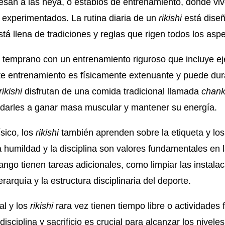
esan a las heya, o establos de entrenamiento, donde viv
 experimentados. La rutina diaria de un
rikishi
está dise
está llena de tradiciones y reglas que rigen todos los asp
temprano con un entrenamiento riguroso que incluye eje
Este entrenamiento es físicamente extenuante y puede du
rikishi
disfrutan de una comida tradicional llamada
chan
udarles a ganar masa muscular y mantener su energía.
sico, los
rikishi
también aprenden sobre la etiqueta y los 
la humildad y la disciplina son valores fundamentales en 
ngo tienen tareas adicionales, como limpiar las instalac
rarquía y la estructura disciplinaria del deporte.
al y los
rikishi
rara vez tienen tiempo libre o actividades
isciplina y sacrificio es crucial para alcanzar los nivel