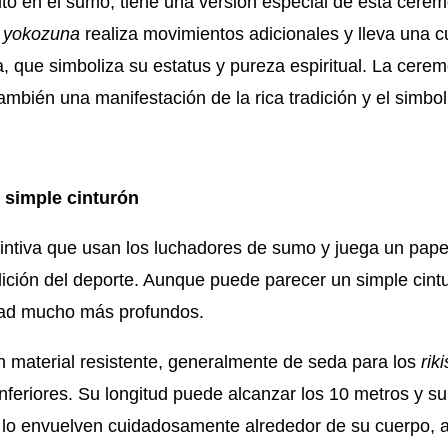
lto en el sumo, tiene una versión especial de esta cere
l
yokozuna
realiza movimientos adicionales y lleva una 
a, que simboliza su estatus y pureza espiritual. La cere
también una manifestación de la rica tradición y el simb
 simple cinturón
intiva que usan los luchadores de sumo y juega un papel 
ición del deporte. Aunque puede parecer un simple cintu
idad mucho más profundos.
 material resistente, generalmente de seda para los
rik
nferiores. Su longitud puede alcanzar los 10 metros y s
s lo envuelven cuidadosamente alrededor de su cuerpo,