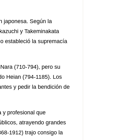
ión japonesa. Según la
ikazuchi y Takeminakata
lo estableció la supremacía
 Nara (710-794), pero su
do Heian (794-1185). Los
ntes y pedir la bendición de
 y profesional que
úblicos, atrayendo grandes
868-1912) trajo consigo la