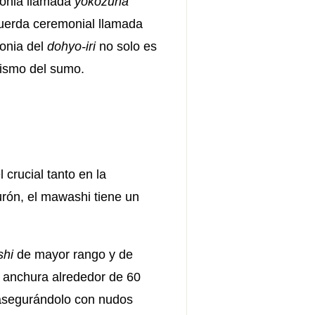
monia llamada
yokozuna
cuerda ceremonial llamada
monia del
dohyo-iri
no solo es
olismo del sumo.
crucial tanto en la
rón, el mawashi tiene un
ishi
de mayor rango y de
u anchura alrededor de 60
 asegurándolo con nudos