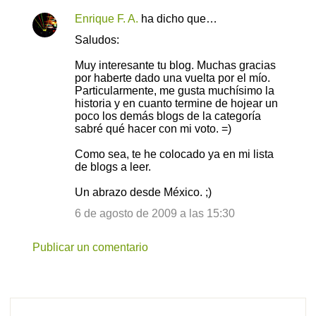
Enrique F. A.
ha dicho que…
C
Saludos:
o
Muy interesante tu blog. Muchas gracias
m
por haberte dado una vuelta por el mío.
e
Particularmente, me gusta muchísimo la
historia y en cuanto termine de hojear un
n
poco los demás blogs de la categoría
t
sabré qué hacer con mi voto. =)
a
Como sea, te he colocado ya en mi lista
r
de blogs a leer.
i
Un abrazo desde México. ;)
o
6 de agosto de 2009 a las 15:30
s
Publicar un comentario