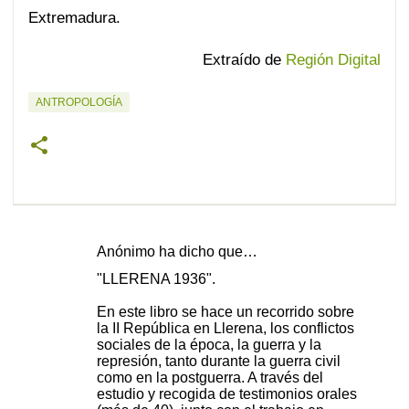
Extremadura.
Extraído de
Región Digital
ANTROPOLOGÍA
Anónimo ha dicho que…
C
"LLERENA 1936".
o
En este libro se hace un recorrido sobre
m
la II República en Llerena, los conflictos
e
sociales de la época, la guerra y la
represión, tanto durante la guerra civil
n
como en la postguerra. A través del
t
estudio y recogida de testimonios orales