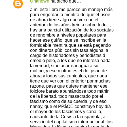
Unknown
ha dicho que…
a mi este libro me parece un manejo más
para engordar la mentira de que el psoe
de ahora tiene algo que ver con el
anterior, de los años treinta sobre todo...,
hay una parcial utilización de los sociatas
de renombre a niveles populares para
hacer ese guiño, que se inscribe en la
formidable mentira que se está pagando
con dineros públicos sin tasa alguna, a
cargo de historiadores y periodistas d
emedio pelo, a los que no interesa nada
la verdad, sino acarrear agua a su
molino, y ese molino es el del psoe de
ahora y todos sus cubículos, que nada
tiene que ver con el enterior por muchas
razone, pasa que quiere mantener ese
folclore barato apuntándose todo mártir
de la libertad, todo masacrado por el
fascismo como de su cuerda, y de eso
nanay, que el PP$OE constituye hoy día
el mayor de los fascismos y canalla,
causante de la Crisis a la española, al
servicio del capitalismo internacional, los
Mercados, la Banca y contra la gente de