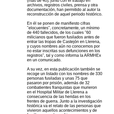
(más de 40), junto con el trabajo en
a
archivos, registros civiles, prensa y otra
r
documentación, han permitido al autor la
reconstrucción de aquel periodo histórico.
i
o
En él se ponen de manifiesto cifras
"elocuentes", concretamente, un mínimo
s
de 440 fallecidos, de los cuales "60
milicianos que fueron fusilados antes de
entrar las tropas de Castejón en Llerena,
y cuyos nombres aún no conocemos por
no estar inscritas sus defunciones en los
registros", tal y como informa la ARMHEx
en un comunicado.
A su vez, en esta publicación también se
recoge un listado con los nombres de 330
personas fusiladas y unas 75 que
pasaron por prisión, además de 32
combatientes franquistas que murieron
en el Hospital Militar de Llerena a
consecuencia de las heridas en los
frentes de guerra. Junto a la investigación
histórica va el relato de las personas que
vivieron aquellos acontecimientos y de