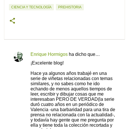
CIENCIA Y TECNOLOGÍA
PREHISTORIA
Enrique Hormigos
ha dicho que…
C
¡Excelente blog!
o
Hace ya algunos años trabajé en una
m
serie de viñetas relacionadas con temas
e
similares, y no sabes como he ido
echando de menos aquellos tiempos de
n
leer, escribir y dibujar cosas que me
t
interesaban PERO DE VERDAD(la serie
duró cuatro años en un periódico de
a
Valencia -una barbaridad para una tira de
r
prensa no relacionada con la actualidad-,
y todavía hay gente que me pregunta por
i
ella y tiene toda la colección recortada y