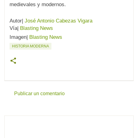
medievales y modernos.
Autor|
José Antonio Cabezas Vigara
Vía|
Blasting News
Imagen|
Blasting News
HISTORIA MODERNA
Publicar un comentario
C
o
m
e
n