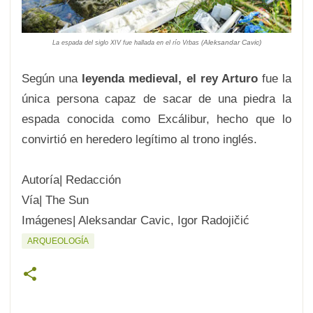
Aleksandar Cavic)
La espada del siglo XIV
fue hallada en el río Vrbas (
Según una
leyenda medieval, el rey Arturo
fue la
única persona capaz de sacar de una piedra la
espada conocida como Excálibur, hecho que lo
convirtió en heredero legítimo al trono inglés.
Autoría| Redacción
Vía| The Sun
Imágenes| Aleksandar Cavic, Igor Radojičić
ARQUEOLOGÍA