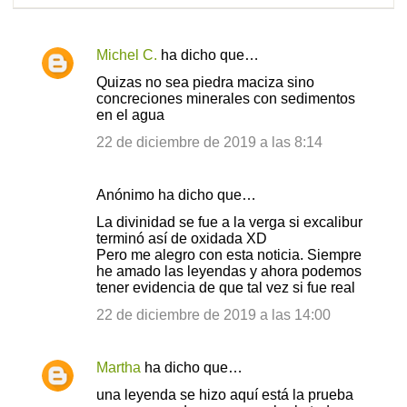
Michel C.
ha dicho que…
C
Quizas no sea piedra maciza sino
o
concreciones minerales con sedimentos
en el agua
m
e
22 de diciembre de 2019 a las 8:14
n
t
Anónimo ha dicho que…
a
La divinidad se fue a la verga si excalibur
terminó así de oxidada XD
r
Pero me alegro con esta noticia. Siempre
i
he amado las leyendas y ahora podemos
tener evidencia de que tal vez si fue real
o
22 de diciembre de 2019 a las 14:00
s
Martha
ha dicho que…
una leyenda se hizo aquí está la prueba