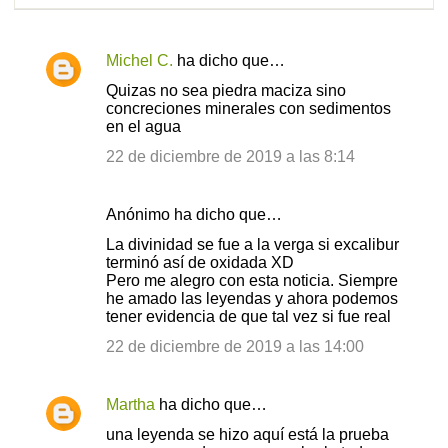
Michel C.
ha dicho que…
C
Quizas no sea piedra maciza sino
o
concreciones minerales con sedimentos
en el agua
m
e
22 de diciembre de 2019 a las 8:14
n
t
Anónimo ha dicho que…
a
La divinidad se fue a la verga si excalibur
terminó así de oxidada XD
r
Pero me alegro con esta noticia. Siempre
i
he amado las leyendas y ahora podemos
tener evidencia de que tal vez si fue real
o
22 de diciembre de 2019 a las 14:00
s
Martha
ha dicho que…
una leyenda se hizo aquí está la prueba