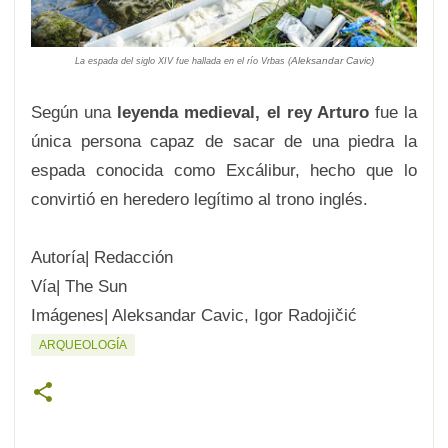
Aleksandar Cavic)
La espada del siglo XIV
fue hallada en el río Vrbas (
Según una
leyenda medieval, el rey Arturo
fue la
única persona capaz de sacar de una piedra la
espada conocida como Excálibur, hecho que lo
convirtió en heredero legítimo al trono inglés.
Autoría| Redacción
Vía| The Sun
Imágenes| Aleksandar Cavic, Igor Radojičić
ARQUEOLOGÍA