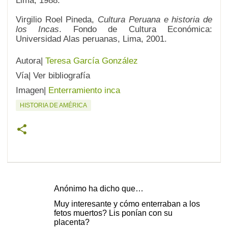
Lima, 1988.
Virgilio Roel Pineda,
Cultura Peruana e historia de
los Incas
. Fondo de Cultura Económica:
Universidad Alas peruanas, Lima, 2001.
Autora|
Teresa García González
Vía| Ver bibliografía
Imagen|
Enterramiento inca
HISTORIA DE AMÉRICA
Anónimo ha dicho que…
C
Muy interesante y cómo enterraban a los
o
fetos muertos? Lis ponían con su
placenta?
m