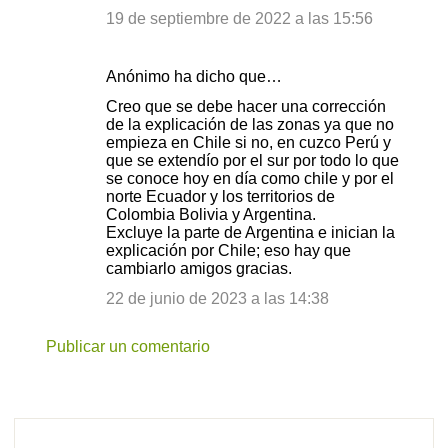
e
19 de septiembre de 2022 a las 15:56
n
t
Anónimo ha dicho que…
a
Creo que se debe hacer una corrección
de la explicación de las zonas ya que no
r
empieza en Chile si no, en cuzco Perú y
i
que se extendío por el sur por todo lo que
se conoce hoy en día como chile y por el
o
norte Ecuador y los territorios de
s
Colombia Bolivia y Argentina.
Excluye la parte de Argentina e inician la
explicación por Chile; eso hay que
cambiarlo amigos gracias.
22 de junio de 2023 a las 14:38
Publicar un comentario