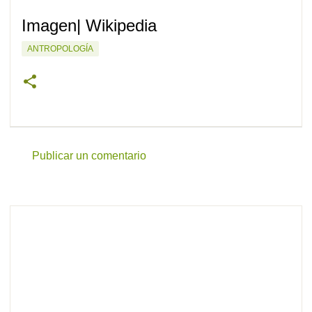
Imagen|
Wikipedia
ANTROPOLOGÍA
Publicar un comentario
C
o
m
e
n
t
a
r