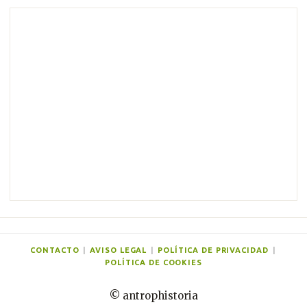
m
e
n
t
a
r
i
o
s
CONTACTO
|
AVISO LEGAL
|
POLÍTICA DE PRIVACIDAD
|
POLÍTICA DE COOKIES
© antrophistoria