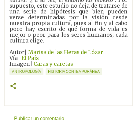
natural y, a su vez, el entorno las moldeó
”.
Por
supuesto, este estudio no deja de tratarse de
una serie de hipótesis que bien pueden
verse determinadas por la visión desde
nuestra propia cultura, pues al fin y al cabo
poco hay escrito de qué forma de vida es
mejor o peor para los seres humanos; cada
cultura elige.
Autor|
Marisa de las Heras de Lózar
Vía|
El País
Imagen|
Caras y caretas
ANTROPOLOGÍA
HISTORIA CONTEMPORÁNEA
Publicar un comentario
C
o