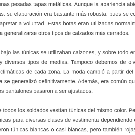
unas pesadas tapas metálicas. Aunque la apariencia abi
s, su elaboración era bastante más robusta, pues se con
apretar a voluntad. Estas botas eran utilizadas normalm
 a generalizarse otros tipos de calzados más cerrados.
jo las túnicas se utilizaban calzones, y sobre todo en
 y diversos tipos de medias. Tampoco debemos de olv
climáticas de cada zona. La moda cambió a partir del 
a se generalizó definitivamente. Además, era común q
s pantalones pasaron a ser ajustados.
odos los soldados vestían túnicas del mismo color. P
únicas para diversas clases de vestimenta dependiendo d
eron túnicas blancas o casi blancas, pero también roj